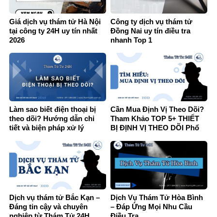
Giá dịch vụ thám tử Hà Nội
Công ty dịch vụ thám tử
tại công ty 24H uy tín nhất
Đồng Nai uy tín điều tra
2026
nhanh Top 1
Làm sao biết điện thoại bị
Cần Mua Định Vị Theo Dõi?
theo dõi? Hướng dẫn chi
Tham Khảo TOP 5+ THIẾT
tiết và biện pháp xử lý
BỊ ĐỊNH VỊ THEO DÕI Phổ
Biến HIỆN NAY
Dịch vụ thám tử Bắc Kạn –
Dịch Vụ Thám Tử Hòa Bình
Đáng tin cậy và chuyên
– Đáp Ứng Mọi Nhu Cầu
nghiệp từ Thám Tử 24H
Điều Tra