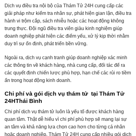
Dịch vụ điều tra nội bộ của Thám Tử 24H cung cấp các
giải pháp như kiểm tra nhân sự, phát hiện gian lận, điều tra
hành vi trộm cắp, sách nhiễu hoặc các hoạt động không
trung thực. Đội ngũ điều tra viên giàu kinh nghiệm giúp
doanh nghiệp phát hiện các điểm yếu, xử lý kịp thời nhằm
duy trì sự ổn định, phát triển bền vững.
Ngoài ra, dịch vụ cạnh tranh giúp doanh nghiệp xác minh
các thông tin về khách hàng, nhà cung cấp, đối tác để ra
các quyết định chiến lược phù hợp, hạn chế các rủi ro tiềm
ẩn trong hoạt động kinh doanh.
Chi phí và gói dịch vụ thám tử tại Thám Tử
24H
Thái Bình
Chi phí dịch vụ thám tử luôn là yếu tố được khách hàng
quan tâm. Thật dễ hiểu vì chi phí phù hợp sẽ mang lại sự
an tâm và khả năng lựa chọn cao hơn cho từng cá nhân
hoặc doanh nghiệp. Thám Tử 24H cung cấp nhiều gói dịch