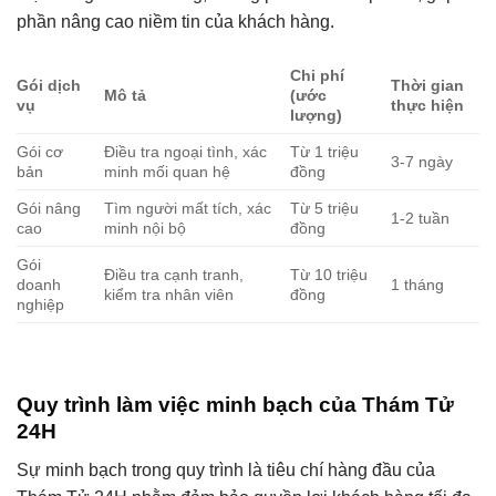
phần nâng cao niềm tin của khách hàng.
Chi phí
Gói dịch
Thời gian
Mô tả
(ước
vụ
thực hiện
lượng)
Gói cơ
Điều tra ngoại tình, xác
Từ 1 triệu
3-7 ngày
bản
minh mối quan hệ
đồng
Gói nâng
Tìm người mất tích, xác
Từ 5 triệu
1-2 tuần
cao
minh nội bộ
đồng
Gói
Điều tra cạnh tranh,
Từ 10 triệu
doanh
1 tháng
kiểm tra nhân viên
đồng
nghiệp
Quy trình làm việc minh bạch của Thám Tử
24H
Sự minh bạch trong quy trình là tiêu chí hàng đầu của