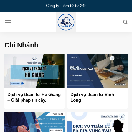
Bỏ
Công ty thám tử tư 24h
qua
nội
dung
Chi Nhánh
Dịch vụ thám tử Hà Giang
Dịch vụ thám tử Vĩnh
– Giải pháp tin cậy.
Long