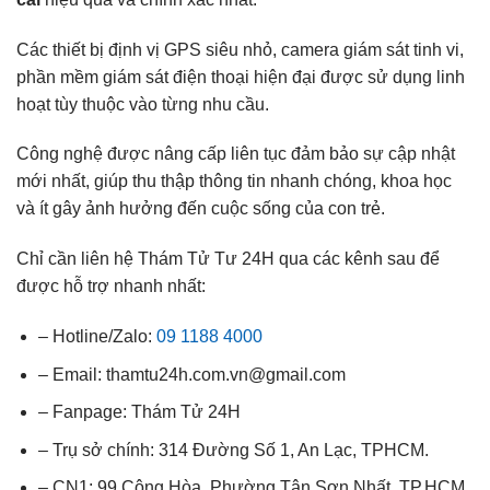
Các thiết bị định vị GPS siêu nhỏ, camera giám sát tinh vi,
phần mềm giám sát điện thoại hiện đại được sử dụng linh
hoạt tùy thuộc vào từng nhu cầu.
Công nghệ được nâng cấp liên tục đảm bảo sự cập nhật
mới nhất, giúp thu thập thông tin nhanh chóng, khoa học
và ít gây ảnh hưởng đến cuộc sống của con trẻ.
Chỉ cần liên hệ Thám Tử Tư 24H qua các kênh sau để
được hỗ trợ nhanh nhất:
– Hotline/Zalo:
09 1188 4000
– Email: thamtu24h.com.vn@gmail.com
– Fanpage: Thám Tử 24H
– Trụ sở chính: 314 Đường Số 1, An Lạc, TPHCM.
– CN1: 99 Cộng Hòa, Phường Tân Sơn Nhất, TP.HCM