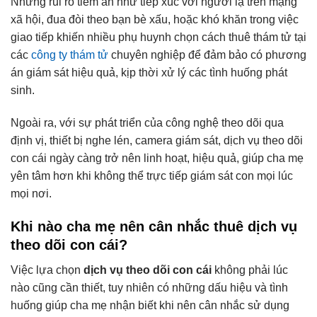
Những rủi ro tiềm ẩn như tiếp xúc với người lạ trên mạng
xã hội, đua đòi theo bạn bè xấu, hoặc khó khăn trong việc
giao tiếp khiến nhiều phụ huynh chọn cách thuê thám tử tại
các
công ty thám tử
chuyên nghiệp để đảm bảo có phương
án giám sát hiệu quả, kịp thời xử lý các tình huống phát
sinh.
Ngoài ra, với sự phát triển của công nghệ theo dõi qua
định vị, thiết bị nghe lén, camera giám sát, dịch vụ theo dõi
con cái ngày càng trở nên linh hoạt, hiệu quả, giúp cha mẹ
yên tâm hơn khi không thể trực tiếp giám sát con mọi lúc
mọi nơi.
Khi nào cha mẹ nên cân nhắc thuê dịch vụ
theo dõi con cái?
Việc lựa chọn
dịch vụ theo dõi con cái
không phải lúc
nào cũng cần thiết, tuy nhiên có những dấu hiệu và tình
huống giúp cha mẹ nhận biết khi nên cân nhắc sử dụng