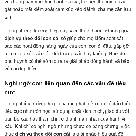
vi, chẳng hạn như học hành sa sút, trở nên thu mình, cáu
gắt hoặc mất kiểm soát cảm xúc kéo dài thì cha mẹ cần lưu
tâm.
Trong những trường hợp này, việc thuê thám tử thông qua
dịch vụ theo dõi con cái
sẽ giúp cha mẹ kiểm soát sát
sao các hoạt động hàng ngày của con: con đi đâu, gặp gỡ
ai, có tiếp xúc với các đối tượng xấu hay không. Nhờ đó,
phụ huynh có thể sớm đưa ra giải pháp đồng hành và bảo
vệ con kịp thời.
Nghi ngờ con liên quan đến các vấn đề tiêu
cực
Trong nhiều trường hợp, cha mẹ phát hiện con có dấu hiệu
tiêu cực như trốn học, sử dụng chất kích thích, giao du với
bạn bè xấu hay thậm chí trở thành nạn nhân của hành vi
xấu. Khi chỉ có nghi ngờ nhưng chưa có bằng chứng, việc
thuê
dịch vụ theo dõi con cái
là giải pháp hiệu quả để