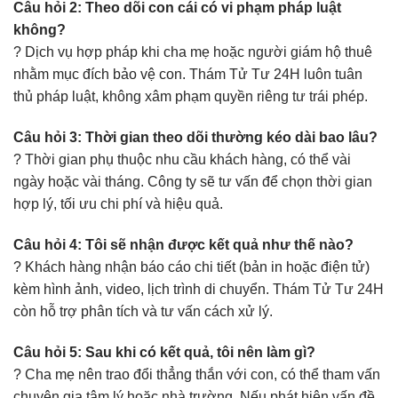
Câu hỏi 2: Theo dõi con cái có vi phạm pháp luật
không?
? Dịch vụ hợp pháp khi cha mẹ hoặc người giám hộ thuê
nhằm mục đích bảo vệ con. Thám Tử Tư 24H luôn tuân
thủ pháp luật, không xâm phạm quyền riêng tư trái phép.
Câu hỏi 3: Thời gian theo dõi thường kéo dài bao lâu?
? Thời gian phụ thuộc nhu cầu khách hàng, có thể vài
ngày hoặc vài tháng. Công ty sẽ tư vấn để chọn thời gian
hợp lý, tối ưu chi phí và hiệu quả.
Câu hỏi 4: Tôi sẽ nhận được kết quả như thế nào?
? Khách hàng nhận báo cáo chi tiết (bản in hoặc điện tử)
kèm hình ảnh, video, lịch trình di chuyển. Thám Tử Tư 24H
còn hỗ trợ phân tích và tư vấn cách xử lý.
Câu hỏi 5: Sau khi có kết quả, tôi nên làm gì?
? Cha mẹ nên trao đổi thẳng thắn với con, có thể tham vấn
chuyên gia tâm lý hoặc nhà trường. Nếu phát hiện vấn đề