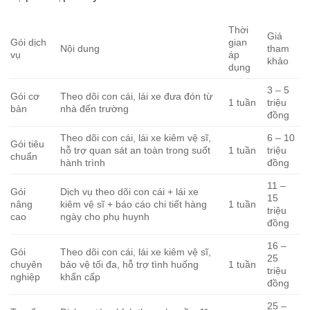
Thời
Giá
Gói dịch
gian
Nội dung
tham
vụ
áp
khảo
dụng
3 – 5
Gói cơ
Theo dõi con cái, lái xe đưa đón từ
1 tuần
triệu
bản
nhà đến trường
đồng
Theo dõi con cái, lái xe kiêm vệ sĩ,
6 – 10
Gói tiêu
hỗ trợ quan sát an toàn trong suốt
1 tuần
triệu
chuẩn
hành trình
đồng
11 –
Gói
Dịch vụ theo dõi con cái + lái xe
15
nâng
kiêm vệ sĩ + báo cáo chi tiết hàng
1 tuần
triệu
cao
ngày cho phụ huynh
đồng
16 –
Gói
Theo dõi con cái, lái xe kiêm vệ sĩ,
25
chuyên
bảo vệ tối đa, hỗ trợ tình huống
1 tuần
triệu
nghiệp
khẩn cấp
đồng
25 –