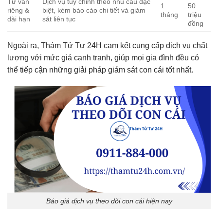
Tư vấn
Dịch vụ tùy chỉnh theo nhu cầu đặc
1
50
riêng &
biệt, kèm báo cáo chi tiết và giám
tháng
triệu
dài hạn
sát liên tục
đồng
Ngoài ra, Thám Tử Tư 24H cam kết cung cấp dịch vụ chất
lượng với mức giá cạnh tranh, giúp mọi gia đình đều có
thể tiếp cận những giải pháp giám sát con cái tốt nhất.
Báo giá dịch vụ theo dõi con cái hiện nay