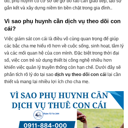
đó, phụ huynh có cơ sở để gỡ bỏ rào cản giao tiếp, tạo sự
gắn kết và xây dựng niềm tin bền chặt trong gia đình..
Vì sao phụ huynh cần dịch vụ theo dõi con
cái?
Việc giám sát con cái là điều vô cùng quan trọng để giúp
các bậc cha mẹ hiểu rõ hơn về cuộc sống, sinh hoạt, tâm lý
và các mối quan hệ của con mình. Đặc biệt trong thời đại
số, việc con trẻ sử dụng thiết bị công nghệ nhiều hơn
khiến việc quản lý truyền thống còn hạn chế.
Dưới đây sẽ
phân tích rõ lý do tại sao
dịch vụ theo dõi con cái
lại cần
thiết và mang lại nhiều lợi ích cho cha mẹ.