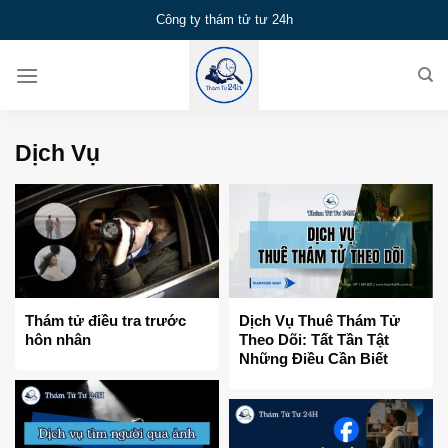
Bỏ
Công ty thám tử tư 24h
qua
nội
dung
Dịch Vụ
Thám tử điều tra trước
Dịch Vụ Thuê Thám Tử
hôn nhân
Theo Dõi: Tất Tần Tật
Những Điều Cần Biết