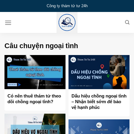
Bỏ
Công ty thám tử tư 24h
qua
nội
dung
Câu chuyện ngoại tình
Có nên thuê thám tử theo
Dấu hiệu chồng ngoại tình
dõi chồng ngoại tình?
– Nhận biết sớm để bảo
vệ hạnh phúc