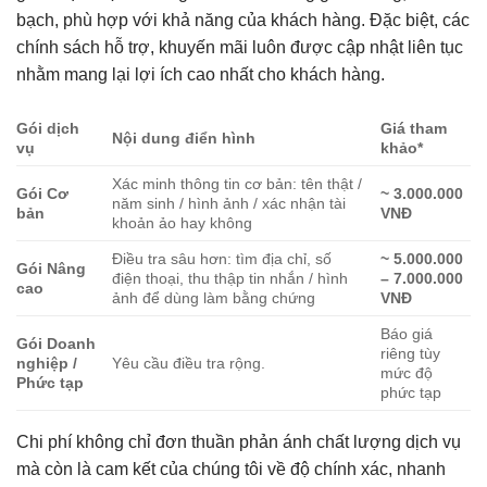
bạch, phù hợp với khả năng của khách hàng. Đặc biệt, các
chính sách hỗ trợ, khuyến mãi luôn được cập nhật liên tục
nhằm mang lại lợi ích cao nhất cho khách hàng.
Gói dịch
Giá tham
Nội dung điển hình
vụ
khảo*
Xác minh thông tin cơ bản: tên thật /
Gói Cơ
~ 3.000.000
năm sinh / hình ảnh / xác nhận tài
bản
VNĐ
khoản ảo hay không
Điều tra sâu hơn: tìm địa chỉ, số
~ 5.000.000
Gói Nâng
điện thoại, thu thập tin nhắn / hình
– 7.000.000
cao
ảnh để dùng làm bằng chứng
VNĐ
Báo giá
Gói Doanh
riêng tùy
nghiệp /
Yêu cầu điều tra rộng.
mức độ
Phức tạp
phức tạp
Chi phí không chỉ đơn thuần phản ánh chất lượng dịch vụ
mà còn là cam kết của chúng tôi về độ chính xác, nhanh