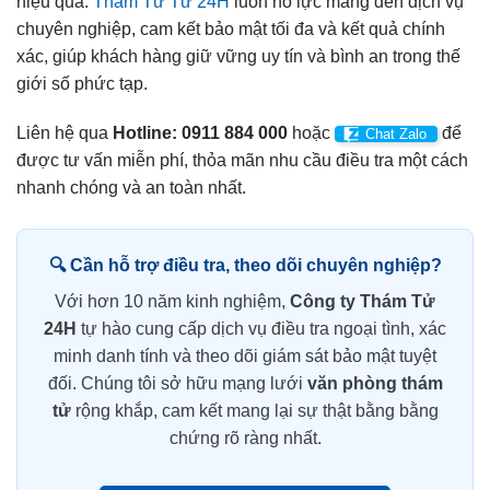
hiệu quả.
Thám Tử Tư 24H
luôn nỗ lực mang đến dịch vụ
chuyên nghiệp, cam kết bảo mật tối đa và kết quả chính
xác, giúp khách hàng giữ vững uy tín và bình an trong thế
giới số phức tạp.
Liên hệ qua
Hotline: 0911 884 000
hoặc
để
Chat Zalo
được tư vấn miễn phí, thỏa mãn nhu cầu điều tra một cách
nhanh chóng và an toàn nhất.
🔍 Cần hỗ trợ điều tra, theo dõi chuyên nghiệp?
Với hơn 10 năm kinh nghiệm,
Công ty Thám Tử
24H
tự hào cung cấp dịch vụ điều tra ngoại tình, xác
minh danh tính và theo dõi giám sát bảo mật tuyệt
đối. Chúng tôi sở hữu mạng lưới
văn phòng thám
tử
rộng khắp, cam kết mang lại sự thật bằng bằng
chứng rõ ràng nhất.