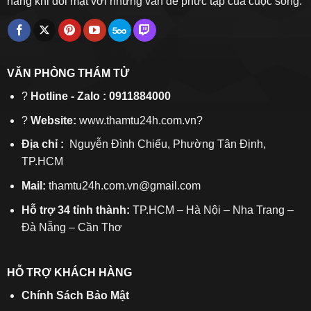
hàng khi đối mặt với những vấn đề phức tạp của cuộc sống.
VĂN PHÒNG THÁM TỬ
?
Hotline - Zalo : 0911884000
?
Website:
www.thamtu24h.com.vn?
Địa chỉ :
Nguyễn Đình Chiểu, Phường Tân Định,
TP.HCM
Mail:
thamtu24h.com.vn@gmail.com
Hỗ trợ 34 tỉnh thành:
TP.HCM – Hà Nội – Nha Trang –
Đà Nẵng – Cần Thơ
HỖ TRỢ KHÁCH HÀNG
Chính Sách Bảo Mật