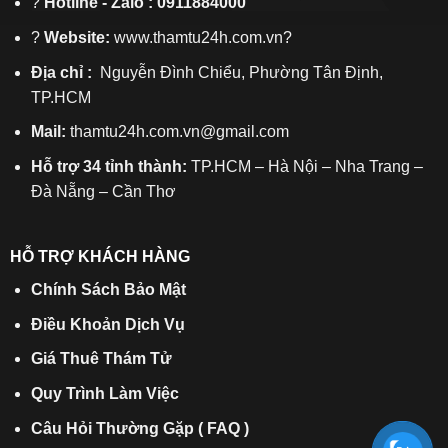
?
Hotline - Zalo : 0911884000
?
Website:
www.thamtu24h.com.vn?
Địa chỉ :
Nguyễn Đình Chiểu, Phường Tân Định,
TP.HCM
Mail:
thamtu24h.com.vn@gmail.com
Hỗ trợ 34 tỉnh thành:
TP.HCM – Hà Nội – Nha Trang –
Đà Nẵng – Cần Thơ
HỖ TRỢ KHÁCH HÀNG
Chính Sách Bảo Mật
Điều Khoản Dịch Vụ
Giá Thuê Thám Tử
Quy Trình Làm Việc
Câu Hỏi Thường Gặp ( FAQ )