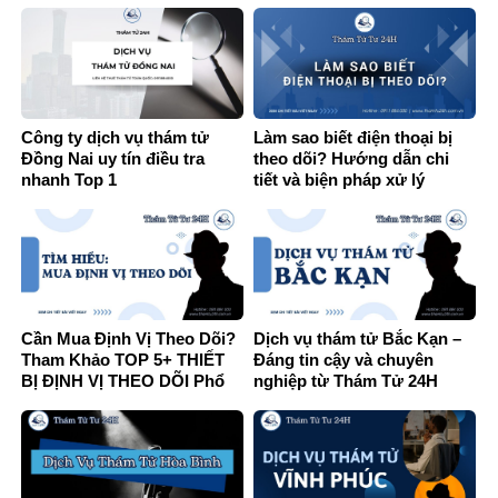
Công ty dịch vụ thám tử
Làm sao biết điện thoại bị
Đồng Nai uy tín điều tra
theo dõi? Hướng dẫn chi
nhanh Top 1
tiết và biện pháp xử lý
Cần Mua Định Vị Theo Dõi?
Dịch vụ thám tử Bắc Kạn –
Tham Khảo TOP 5+ THIẾT
Đáng tin cậy và chuyên
BỊ ĐỊNH VỊ THEO DÕI Phổ
nghiệp từ Thám Tử 24H
Biến HIỆN NAY