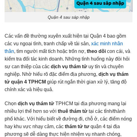
Quận 4 sau sáp nhập
Các vấn đề thường xuyên xuất hiện tại Quận 4 bao gồm
các vụ ngoại tình, tranh chấp về tài sản,
xác minh nhân
thân
, tìm người mất tích hoặc trốn nợ,
theo dõi
con cái, và
kiểm tra đối tác kinh doanh. Những tình huống này đòi hỏi
sự can thiệp của các
dịch vụ thám tử
uy tín và chuyên
nghiệp. Nhờ hiểu rõ đặc điểm địa phương,
dịch vụ thám
tử quận 4 TPHCM
giúp rút ngắn thời gian xử lý, tăng độ
chính xác và hiệu quả.
Chọn
dịch vụ thám tử
TPHCM tại địa phương mang lại
nhiều lợi thế hơn so với
thuê thám tử
tại các tỉnh/thành
phố khác. Với hiểu biết về đường đi, chỗ ở, các điểm nóng
hay khu vực nhạy cảm, các
thám tử tư
quận 4 tại địa
phương sẽ dễ dàng thực hiện nhiệm vụ nhanh chóng,