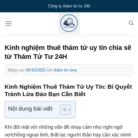
Bỏ
Công ty thám tử tư 24h
qua
nội
dung
Kinh nghiệm thuê thám tử uy tín chia sẽ
từ Thám Tử Tư 24H
Đăng vào
04/10/2025
bởi
thám tử tony
Kinh Nghiệm Thuê Thám Tử Uy Tín: Bí Quyết
Tránh Lừa Đảo Bạn Cần Biết
Nội dung bài viết
Khi đối mặt với những vấn đề nhạy cảm như nghi ngờ
vợ/chồng ngoại tình, thất lạc người thân hay cần xác minh