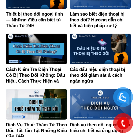
Thiết bị theo dõi ngoại tình
Làm sao biết điện thoại bị
— Những điều cần biết từ
theo dõi? Hướng dẫn chi
Thám Tử 24H
tiết và biện pháp xử lý
Cách Kiểm Tra Điện Thoại
Các dấu hiệu điện thoại bị
Có Bị Theo Dõi Không: Dấu
theo dõi giám sát & cách
Hiệu, Cách Thực Hiện và
ngăn ngừa
Giải Pháp
Dịch Vụ Thuê Thám Tử Theo
Dịch vụ theo dõi người: Tìm
Dõi: Tất Tần Tật Những Điều
hiểu chi tiết và ứng dụng
Cần Biết