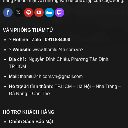
hàng khi đối mặt với những vấn đề phức tạp của cuộc sống.
VĂN PHÒNG THÁM TỬ
?
Hotline - Zalo : 0911884000
?
Website:
www.thamtu24h.com.vn?
Địa chỉ :
Nguyễn Đình Chiểu, Phường Tân Định,
TP.HCM
Mail:
thamtu24h.com.vn@gmail.com
Hỗ trợ 34 tỉnh thành:
TP.HCM – Hà Nội – Nha Trang –
Đà Nẵng – Cần Thơ
HỖ TRỢ KHÁCH HÀNG
Chính Sách Bảo Mật