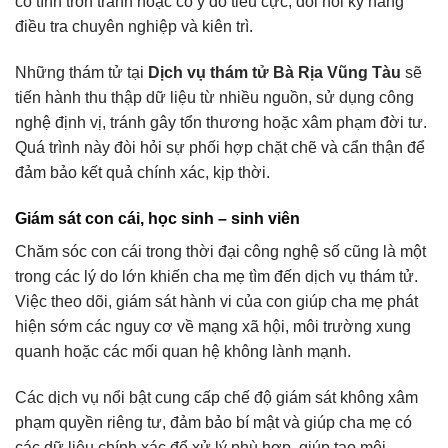
cố tình trốn tránh hoặc có ý đồ tiêu cực, đòi hỏi kỹ năng
điều tra chuyên nghiệp và kiên trì.
Những thám tử tại
Dịch vụ thám tử Bà Rịa Vũng Tàu
sẽ
tiến hành thu thập dữ liệu từ nhiều nguồn, sử dụng công
nghệ định vị, tránh gây tổn thương hoặc xâm phạm đời tư.
Quá trình này đòi hỏi sự phối hợp chặt chẽ và cẩn thận để
đảm bảo kết quả chính xác, kịp thời.
Giám sát con cái, học sinh – sinh viên
Chăm sóc con cái trong thời đại công nghệ số cũng là một
trong các lý do lớn khiến cha mẹ tìm đến dịch vụ thám tử.
Việc theo dõi, giám sát hành vi của con giúp cha mẹ phát
hiện sớm các nguy cơ về mạng xã hội, môi trường xung
quanh hoặc các mối quan hệ không lành mạnh.
Các dịch vụ nổi bật cung cấp chế độ giám sát không xâm
phạm quyền riêng tư, đảm bảo bí mật và giúp cha mẹ có
các dữ liệu chính xác để xử lý phù hợp, giúp tạo môi