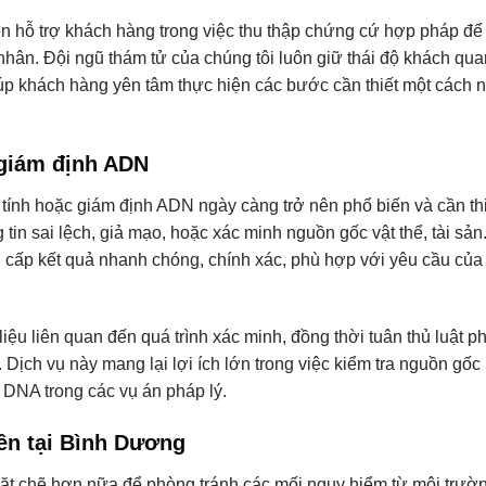
còn hỗ trợ khách hàng trong việc thu thập chứng cứ hợp pháp để
nhân. Đội ngũ thám tử của chúng tôi luôn giữ thái độ khách qua
 giúp khách hàng yên tâm thực hiện các bước cần thiết một cách 
 giám định ADN
 tính hoặc giám định ADN ngày càng trở nên phổ biến và cần thi
tin sai lệch, giả mạo, hoặc xác minh nguồn gốc vật thể, tài sả
 cấp kết quả nhanh chóng, chính xác, phù hợp với yêu cầu của
liệu liên quan đến quá trình xác minh, đồng thời tuân thủ luật p
. Dịch vụ này mang lại lợi ích lớn trong việc kiểm tra nguồn gốc
 DNA trong các vụ án pháp lý.
iên tại Bình Dương
hặt chẽ hơn nữa để phòng tránh các mối nguy hiểm từ môi trườ