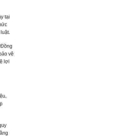
y tại
thức
luật.
 Đồng
 bảo vệ
ệ lợi
ệu,
úp
quy
bằng