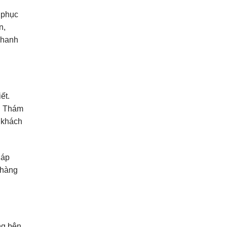
 phục
n,
nhanh
ết.
n. Thám
 khách
háp
 hàng
ng bên