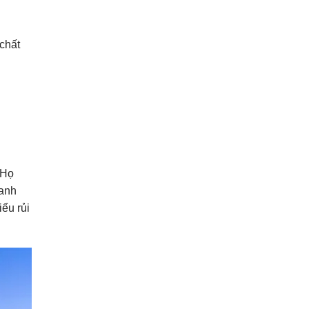
chất
 Họ
oanh
ểu rủi