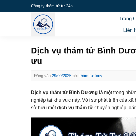
Bỏ
Công ty thám tử tư 24h
qua
Trang 
nội
dung
Liên 
Dịch vụ thám tử Bình Dươn
ưu
Đăng vào
29/09/2025
bởi
thám tử tony
Dịch vụ thám tử Bình Dương
là một trong nhữ
nghiệp tại khu vực này. Với sự phát triển của xã 
sở hữu một
dịch vụ thám tử
chuyên nghiệp, đáng