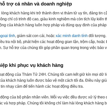
 hỗ trợ cá nhân và doanh nghiệp
òng khách hàng khi trở thành đơn vị thám tử uy tín, đáng tin cậ
ng chỉ có trình độ cao, giàu kinh nghiệm mà còn tích lũy kiến 
ộng của khách hàng luôn hợp pháp và đúng quy định của pháp 
ngoại tình
, giám sát con cái, hoặc
xác minh danh tính
đối tượng.
u tra nội bộ, phát hiện các hoạt động gian lận, trộm cắp, hoặc
h. Sự hỗ trợ của chúng tôi góp phần quan trọng trong việc bảo v
hiệp khi phục vụ khách hàng
hoạt động của Thám Tử 24H. Chúng tôi cam kết giữ kín mọi dữ li
ư của khách hàng luôn được bảo vệ một cách tối đa. Điều này gi
tin nhạy cảm để tiến hành các hoạt động điều tra.
động của bộ phận nhân viên. Mỗi vụ việc đều được xử lý theo 
xác và hợp pháp. Chúng tôi không chỉ làm hài lòng khách hàng 