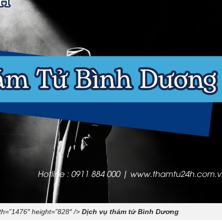
th=”1476″ height=”828″ />
Dịch vụ thám tử Bình Dương