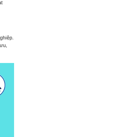
ạt
ghiệp.
 ưu,