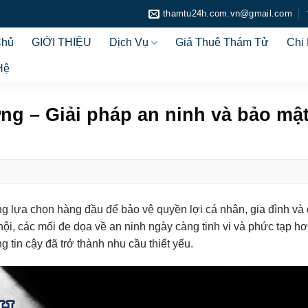
thamtu24h.com.vn@gmail.com
Chủ
GIỚI THIỆU
Dịch Vụ
Giá Thuê Thám Tử
Chi
Hệ
g – Giải pháp an ninh và bảo mật
ng lựa chọn hàng đầu để bảo vệ quyền lợi cá nhân, gia đình và
hội, các mối đe dọa về an ninh ngày càng tinh vi và phức tạp hơ
 tin cậy đã trở thành nhu cầu thiết yếu.