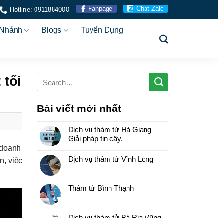
Fanpage
Chat Zalo
Hotline: 0911884000
 Nhánh
Blogs
Tuyển Dụng
 tối
Bài viết mới nhất
Dịch vụ thám tử Hà Giang –
Giải pháp tin cậy.
 doanh
Dịch vụ thám tử Vĩnh Long
n, việc
Thám tử Bình Thạnh
Dịch vụ thám tử Bà Rịa Vũng