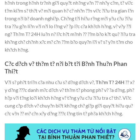
h?nh trong h?nh tr?nh gi?i quy?t nh?ng v?n ?? nh?y c?m, t? vi?c
t?m ki?m s? th?t v? m?i quan h? c? nh?n ??n vi?c ?i?u tra gian l?n
trong n?i b? doanh nghi?p. Ch?ng t?i hi?u r?ng m?i y?u c?u ?i?u
tra ??u g?n li?n v?i n?i lo l?ng v? ?p l?c c?a kh?ch h?ng, v? v?y ??i
ng? Th?m T? 24H lu?n n? l?c h?t m?nh ?? ??m b?o k?t qu? ?i?u tra
kh?ng ch? ch?nh x?c m? c?n ??m b?o quy?n l?i v? s? y?n t?m cho
kh?ch h?ng.
C?c d?ch v? th?m t? n?i b?t t?i B?nh Thu?n Phan
Thi?t
V?i s? ph?t tri?n c?a nhu c?u s? d?ng d?ch v?,
Th?m T? 24H
?? x?
y d?ng ???c danh m?c d?ch v? th?m t? phong ph? v? ?a d?ng, ph?
h?p v?i t?ng lo?i kh?ch h?ng v? t?ng y?u c?u ?i?u tra c? th?. Vi?c
cung c?p d?ch v? chuy?n bi?t kh?ng ch? gi?p gi?i quy?t hi?u qu?
c?c v?n ?? m? c?n x?y d?ng ???c l?ng tin t? ph?a kh?ch h?ng.