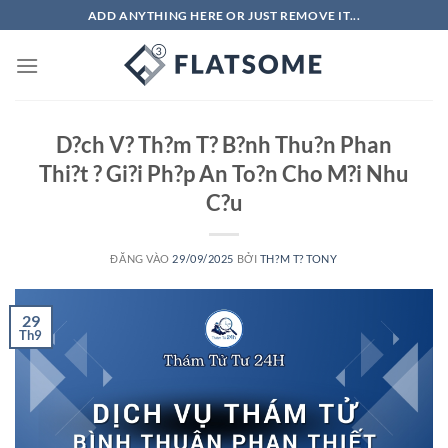
Bỏ
ADD ANYTHING HERE OR JUST REMOVE IT...
qua
nội
dung
D?ch V? Th?m T? B?nh Thu?n Phan
Thi?t ? Gi?i Ph?p An To?n Cho M?i Nhu
C?u
ĐĂNG VÀO
29/09/2025
BỞI
TH?M T? TONY
29
Th9