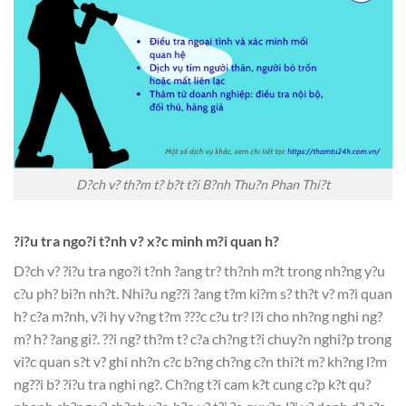
D?ch v? th?m t? b?t t?i B?nh Thu?n Phan Thi?t
?i?u tra ngo?i t?nh v? x?c minh m?i quan h?
D?ch v? ?i?u tra ngo?i t?nh ?ang tr? th?nh m?t trong nh?ng y?u
c?u ph? bi?n nh?t. Nhi?u ng??i ?ang t?m ki?m s? th?t v? m?i quan
h? c?a m?nh, v?i hy v?ng t?m ???c c?u tr? l?i cho nh?ng nghi ng?
m? h? ?ang gi?. ??i ng? th?m t? c?a ch?ng t?i chuy?n nghi?p trong
vi?c quan s?t v? ghi nh?n c?c b?ng ch?ng c?n thi?t m? kh?ng l?m
ng??i b? ?i?u tra nghi ng?. Ch?ng t?i cam k?t cung c?p k?t qu?