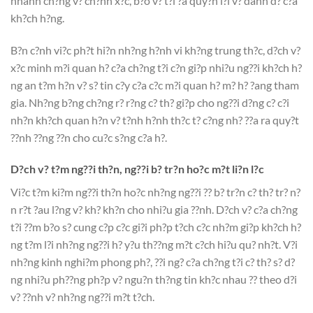
nhanh ch?ng v? ch?nh x?c, b?o v? t?i ?a quy?n l?i v? danh d? c?a
kh?ch h?ng.
B?n c?nh vi?c ph?t hi?n nh?ng h?nh vi kh?ng trung th?c, d?ch v?
x?c minh m?i quan h? c?a ch?ng t?i c?n gi?p nhi?u ng??i kh?ch h?
ng an t?m h?n v? s? tin c?y c?a c?c m?i quan h? m? h? ?ang tham
gia. Nh?ng b?ng ch?ng r? r?ng c? th? gi?p cho ng??i d?ng c? c?i
nh?n kh?ch quan h?n v? t?nh h?nh th?c t? c?ng nh? ??a ra quy?t
??nh ??ng ??n cho cu?c s?ng c?a h?.
D?ch v? t?m ng??i th?n, ng??i b? tr?n ho?c m?t li?n l?c
Vi?c t?m ki?m ng??i th?n ho?c nh?ng ng??i ?? b? tr?n c? th? tr? n?
n r?t ?au l?ng v? kh? kh?n cho nhi?u gia ??nh. D?ch v? c?a ch?ng
t?i ??m b?o s? cung c?p c?c gi?i ph?p t?ch c?c nh?m gi?p kh?ch h?
ng t?m l?i nh?ng ng??i h? y?u th??ng m?t c?ch hi?u qu? nh?t. V?i
nh?ng kinh nghi?m phong ph?, ??i ng? c?a ch?ng t?i c? th? s? d?
ng nhi?u ph??ng ph?p v? ngu?n th?ng tin kh?c nhau ?? theo d?i
v? ??nh v? nh?ng ng??i m?t t?ch.