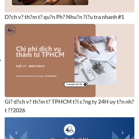
D?ch v? th?m t? qu?n Ph? Nhu?n ?i?u tra nhanh #1
Gi? d?ch v? th?m t? TPHCM t?i c?ng ty 24H uy t?n nh?
t ??2026