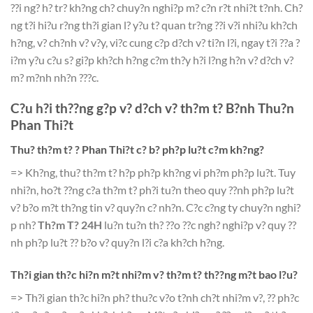
??i ng? h? tr? kh?ng ch? chuy?n nghi?p m? c?n r?t nhi?t t?nh. Ch?
ng t?i hi?u r?ng th?i gian l? y?u t? quan tr?ng ??i v?i nhi?u kh?ch
h?ng, v? ch?nh v? v?y, vi?c cung c?p d?ch v? ti?n l?i, ngay t?i ??a ?
i?m y?u c?u s? gi?p kh?ch h?ng c?m th?y h?i l?ng h?n v? d?ch v?
m? m?nh nh?n ???c.
C?u h?i th??ng g?p v? d?ch v? th?m t? B?nh Thu?n
Phan Thi?t
Thu? th?m t? ? Phan Thi?t c? b? ph?p lu?t c?m kh?ng?
=> Kh?ng, thu? th?m t? h?p ph?p kh?ng vi ph?m ph?p lu?t. Tuy
nhi?n, ho?t ??ng c?a th?m t? ph?i tu?n theo quy ??nh ph?p lu?t
v? b?o m?t th?ng tin v? quy?n c? nh?n. C?c c?ng ty chuy?n nghi?
p nh?
Th?m T? 24H
lu?n tu?n th? ??o ??c ngh? nghi?p v? quy ??
nh ph?p lu?t ?? b?o v? quy?n l?i c?a kh?ch h?ng.
Th?i gian th?c hi?n m?t nhi?m v? th?m t? th??ng m?t bao l?u?
=> Th?i gian th?c hi?n ph? thu?c v?o t?nh ch?t nhi?m v?, ?? ph?c