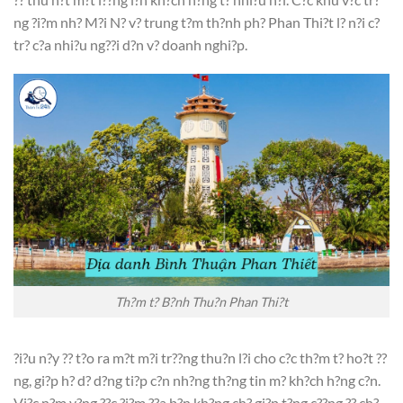
ng ?i?m nh? M?i N? v? trung t?m th?nh ph? Phan Thi?t l? n?i c?
tr? c?a nhi?u ng??i d?n v? doanh nghi?p.
Th?m t? B?nh Thu?n Phan Thi?t
?i?u n?y ?? t?o ra m?t m?i tr??ng thu?n l?i cho c?c th?m t? ho?t ??
ng, gi?p h? d? d?ng ti?p c?n nh?ng th?ng tin m? kh?ch h?ng c?n.
Vi?c n?m v?ng ??c ?i?m ??a b?n kh?ng ch? gi?p t?ng c??ng ?? ch?