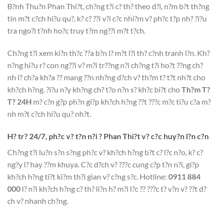
B?nh Thu?n Phan Thi?t, ch?ng t?i c? th? theo d?i, n?m b?t th?ng
tin m?t c?ch hi?u qu?, k? c? ??i v?i c?c nhi?m v? ph?c t?p nh? ?i?u
tra ngo?i t?nh ho?c truy t?m ng??i m?t t?ch.
Ch?ng t?i xem ki?n th?c ??a b?n l? m?t l?i th? c?nh tranh l?n. Kh?
n?ng hi?u r? con ng??i v? m?i tr??ng n?i ch?ng t?i ho?t ??ng ch?
nh l? ch?a kh?a ?? mang ??n nh?ng d?ch v? th?m t? t?t nh?t cho
kh?ch h?ng. ?i?u n?y kh?ng ch? t?o n?n s? kh?c bi?t cho
Th?m T?
T? 24H
m? c?n g?p ph?n gi?p kh?ch h?ng ??t ???c m?c ti?u c?a m?
nh m?t c?ch hi?u qu? nh?t.
H? tr? 24/7, ph?c v? t?n n?i ? Phan Thi?t v? c?c huy?n l?n c?n
Ch?ng t?i lu?n s?n s?ng ph?c v? kh?ch h?ng b?t c? l?c n?o, k? c?
ng?y l? hay ??m khuya. C?c d?ch v? ???c cung c?p t?n n?i, gi?p
kh?ch h?ng ti?t ki?m th?i gian v? c?ng s?c. Hotline:
0911 884
000
l? n?i kh?ch h?ng c? th? li?n h? m?i l?c ?? ???c t? v?n v? ??t d?
ch v? nhanh ch?ng.