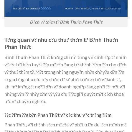
D?ch v? th?m t? B?nh Thu?n Phan Thi?t
T?ng quan v? nhu c?u thu? th?m t? B?nh Thu?n
Phan Thi?t
B?nh Thu?n Phan Thi?t kh?ng ch? n?i ti?ng v?i c?nh ??p t? nhi?n
v? c?c b?i bi?n tuy?t ??p m? c?n ?ang tr? th?nh ?i?m ??n cho d?ch
v? thu? th?m t?. M?t trong nh?ng nguy?n nh?n ch? y?u d?n ??n
s? gia t?ng nhu c?u n?y ch?nh l? s? ph?t tri?n x? h?i v? kinh t?,
khi m? kh?ng ?t ng??i d?n v? doanh nghi?p ?ang ph?i ??i m?t v?i
nh?ng v?n ?? nh?y c?m v? y?u c?u ???c gi?i quy?t m?t c?ch khoa
h?c v? chuy?n nghi?p.
??c ?i?m ??a b?n Phan Thi?t v? c?c khu v?c tr?ng ?i?m
Phan Thi?t, v?i ch?nh s?ch m? c?a v? ph?t tri?n du l?ch m?nh m?,
?? thu h?t m?t l??ng l?n kh?ch h?ng t? nhi?u n?i. C?c khu v?c tr?