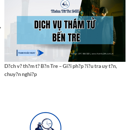
D?ch v? th?m t? B?n Tre – Gi?i ph?p ?i?u tra uy t?n,
chuy?n nghi?p