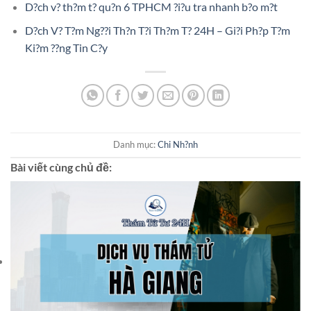
D?ch v? th?m t? qu?n 6 TPHCM ?i?u tra nhanh b?o m?t
D?ch V? T?m Ng??i Th?n T?i Th?m T? 24H – Gi?i Ph?p T?m
Ki?m ??ng Tin C?y
Danh mục:
Chi Nh?nh
Bài viết cùng chủ đề: