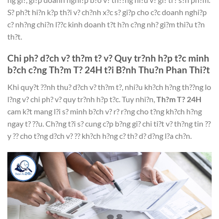
S? ph?t hi?n k?p th?i v? ch?nh x?c s? gi?p cho c?c doanh nghi?p
c? nh?ng chi?n l??c kinh doanh t?t h?n c?ng nh? gi?m thi?u t?n
th?t.
Chi ph? d?ch v? th?m t? v? Quy tr?nh h?p t?c minh
b?ch c?ng Th?m T? 24H t?i B?nh Thu?n Phan Thi?t
Khi quy?t ??nh thu? d?ch v? th?m t?, nhi?u kh?ch h?ng th??ng lo
l?ng v? chi ph? v? quy tr?nh h?p t?c. Tuy nhi?n,
Th?m T? 24H
cam k?t mang l?i s? minh b?ch v? r? r?ng cho t?ng kh?ch h?ng
ngay t? ??u. Ch?ng t?i s? cung c?p b?ng gi? chi ti?t v? th?ng tin ??
y ?? cho t?ng d?ch v? ?? kh?ch h?ng c? th? d? d?ng l?a ch?n.