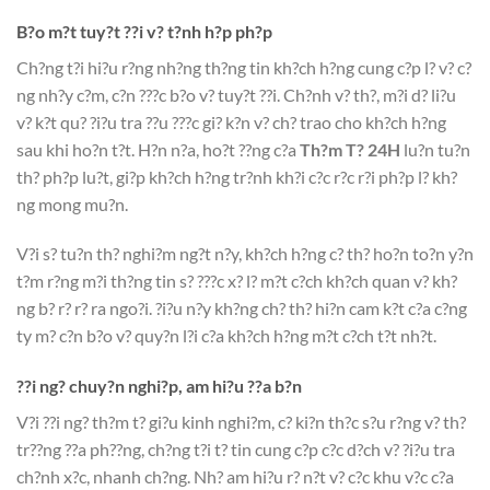
B?o m?t tuy?t ??i v? t?nh h?p ph?p
Ch?ng t?i hi?u r?ng nh?ng th?ng tin kh?ch h?ng cung c?p l? v? c?
ng nh?y c?m, c?n ???c b?o v? tuy?t ??i. Ch?nh v? th?, m?i d? li?u
v? k?t qu? ?i?u tra ??u ???c gi? k?n v? ch? trao cho kh?ch h?ng
sau khi ho?n t?t. H?n n?a, ho?t ??ng c?a
Th?m T? 24H
lu?n tu?n
th? ph?p lu?t, gi?p kh?ch h?ng tr?nh kh?i c?c r?c r?i ph?p l? kh?
ng mong mu?n.
V?i s? tu?n th? nghi?m ng?t n?y, kh?ch h?ng c? th? ho?n to?n y?n
t?m r?ng m?i th?ng tin s? ???c x? l? m?t c?ch kh?ch quan v? kh?
ng b? r? r? ra ngo?i. ?i?u n?y kh?ng ch? th? hi?n cam k?t c?a c?ng
ty m? c?n b?o v? quy?n l?i c?a kh?ch h?ng m?t c?ch t?t nh?t.
??i ng? chuy?n nghi?p, am hi?u ??a b?n
V?i ??i ng? th?m t? gi?u kinh nghi?m, c? ki?n th?c s?u r?ng v? th?
tr??ng ??a ph??ng, ch?ng t?i t? tin cung c?p c?c d?ch v? ?i?u tra
ch?nh x?c, nhanh ch?ng. Nh? am hi?u r? n?t v? c?c khu v?c c?a