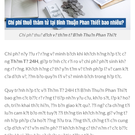
Chi ph? thu?
d?ch v? th?m t? B?nh Thu?n Phan Thi?t
Chi ph? n?y ??u r? r?ng v? minh b?ch khi kh?ch h?ng h?p t?c c?
ng
Th?m T? 24H
, gi?p tr?nh c?c r?i ro v? chi ph? ph?t sinh kh?
ng r? r?ng. Kh?ch h?ng c? th? y?n t?m v? t?nh ph?p l? v? cam k?t
c?a d?ch v?, ??m b?o quy?n l?i v? s? minh b?ch trong h?p t?c.
Quy tr?nh h?p t?c v?i Th?m T? 24H t?i B?nh Thu?n Phan Thi?t
bao g?m c?c b??c r? r?ng t? ti?p nh?n y?u c?u, kh?o s?t, l?p k? ho?
ch, tri?n khai th?c hi?n, ??n b?n giao k?t qu?. ??i ng? c?a ch?ng t?i
lu?n cam k?t b?o m?t tuy?t ??i th?ng tin kh?ch h?ng, gi? v?ng t?
nh h?p ph?p c?a ho?t ??ng ?i?u tra. ??ng th?i, ch?ng t?i c?n cung
c?p d?ch v? t? v?n mi?n ph? ?? kh?ch h?ng c? th? n?m r? c?c b??c