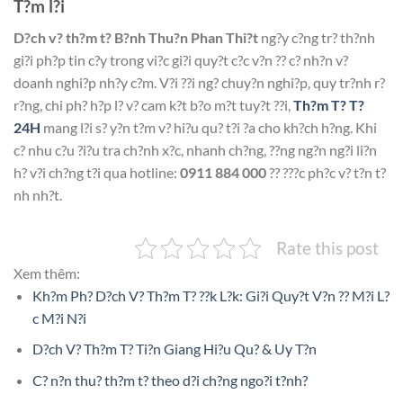
T?m l?i
D?ch v? th?m t? B?nh Thu?n Phan Thi?t
ng?y c?ng tr? th?nh
gi?i ph?p tin c?y trong vi?c gi?i quy?t c?c v?n ?? c? nh?n v?
doanh nghi?p nh?y c?m. V?i ??i ng? chuy?n nghi?p, quy tr?nh r?
r?ng, chi ph? h?p l? v? cam k?t b?o m?t tuy?t ??i,
Th?m T? T?
24H
mang l?i s? y?n t?m v? hi?u qu? t?i ?a cho kh?ch h?ng. Khi
c? nhu c?u ?i?u tra ch?nh x?c, nhanh ch?ng, ??ng ng?n ng?i li?n
h? v?i ch?ng t?i qua hotline:
0911 884 000
?? ???c ph?c v? t?n t?
nh nh?t.
Rate this post
Xem thêm:
Kh?m Ph? D?ch V? Th?m T? ??k L?k: Gi?i Quy?t V?n ?? M?i L?
c M?i N?i
D?ch V? Th?m T? Ti?n Giang Hi?u Qu? & Uy T?n
C? n?n thu? th?m t? theo d?i ch?ng ngo?i t?nh?