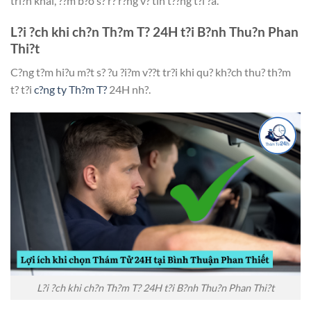
tri?n khai, ??m b?o s? r? r?ng v? tin t??ng t?i ?a.
L?i ?ch khi ch?n Th?m T? 24H t?i B?nh Thu?n Phan
Thi?t
C?ng t?m hi?u m?t s? ?u ?i?m v??t tr?i khi qu? kh?ch thu? th?m
t? t?i
c?ng ty Th?m T?
24H nh?.
L?i ?ch khi ch?n Th?m T? 24H t?i B?nh Thu?n Phan Thi?t