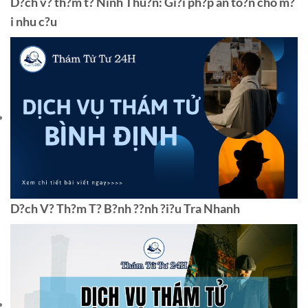
D?ch v? th?m t? Ninh Thu?n: Gi?i ph?p an to?n cho m?
i nhu c?u
D?ch V? Th?m T? B?nh ??nh ?i?u Tra Nhanh