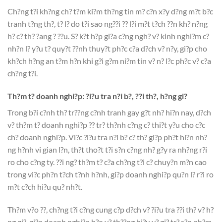
Ch?ng t?i kh?ng ch? t?m ki?m th?ng tin m? c?n x?y d?ng m?t b?c
tranh t?ng th?, t? l? do t?i sao ng??i ?? l?i m?t t?ch ??n kh? n?ng
h? c? th? ?ang ? ??u. S? k?t h?p gi?a c?ng ngh? v? kinh nghi?m c?
nh?n l? y?u t? quy?t ??nh thuy?t ph?c c?a d?ch v? n?y, gi?p cho
kh?ch h?ng an t?m h?n khi g?i g?m ni?m tin v? n? l?c ph?c v? c?a
ch?ng t?i.
Th?m t? doanh nghi?p: ?i?u tra n?i b?, ??i th?, h?ng gi?
Trong b?i c?nh th? tr??ng c?nh tranh gay g?t nh? hi?n nay, d?ch
v? th?m t? doanh nghi?p ?? tr? th?nh c?ng c? thi?t y?u cho c?c
ch? doanh nghi?p. Vi?c ?i?u tra n?i b? c? th? gi?p ph?t hi?n nh?
ng h?nh vi gian l?n, th?t tho?t t?i s?n c?ng nh? g?y ra nh?ng r?i
ro cho c?ng ty. ??i ng? th?m t? c?a ch?ng t?i c? chuy?n m?n cao
trong vi?c ph?n t?ch t?nh h?nh, gi?p doanh nghi?p qu?n l? r?i ro
m?t c?ch hi?u qu? nh?t.
Th?m v?o ??, ch?ng t?i c?ng cung c?p d?ch v? ?i?u tra ??i th? v? h?
ng gi?, gi?p doanh nghi?p b?o v? th??ng hi?u v? gi? tr? s?n ph?m.