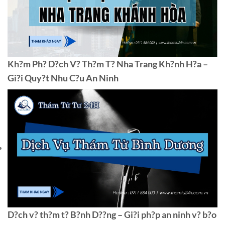
Kh?m Ph? D?ch V? Th?m T? Nha Trang Kh?nh H?a –
Gi?i Quy?t Nhu C?u An Ninh
D?ch v? th?m t? B?nh D??ng – Gi?i ph?p an ninh v? b?o