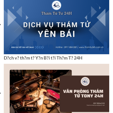
D?ch v? th?m t? Y?n B?i t?i Th?m T? 24H