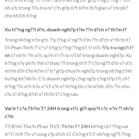
nh x?c trong ?i?u tra m? c?n gi?p ti?t ki?m th?i gian v? chi ph?
cho kh?ch h?ng.
Xu h??ng ng??i d?n, doanh nghi?p t?m ??n d?ch v? th?m t?
Trong nh?ng n?m g?n ??y, t?ng s? ng??i t?m ??n d?ch v? th?m t?
t?i Phan Thi?t ?? c? s? t?ng tr??ng ??ng k?, t? vi?c
?i?u tra ngo?i t?
nh
c? nh?n ??n vi?c qu?n l? r?i ro n?i b? trong doanh nghi?p. Xu
h??ng n?y ph?n ?nh s? thay ??i trong th?i ?? c?a ng??i d?n v? vi?c
m?nh d?n t?m ki?m s? tr? gi?p chuy?n nghi?p trong nh?ng t?nh
hu?ng kh? kh?n. C?c doanh nghi?p c?ng ng?y c?ng ti?p t?c ch?
tr?ng ??n vi?c b?o v? t?i s?n v? th?ng tin c?a m?nh, d?n ??n nhu
c?u s? d?ng d?ch v? th?m t? c?ng cao.
Vai tr? c?a Th?m T? 24H trong vi?c gi?i quy?t c?c v?n ?? nh?y
c?m
T?i B?nh Thu?n Phan Thi?t,
Th?m T? 24H
kh?ng ch? ??ng vai
tr? l? m?t ??n v? cung c?p d?ch v?. Ch?ng t?i l? nh?ng ng??i ??ng