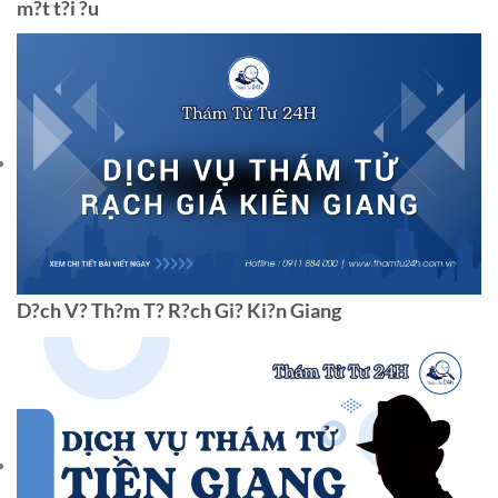
m?t t?i ?u
D?ch V? Th?m T? R?ch Gi? Ki?n Giang