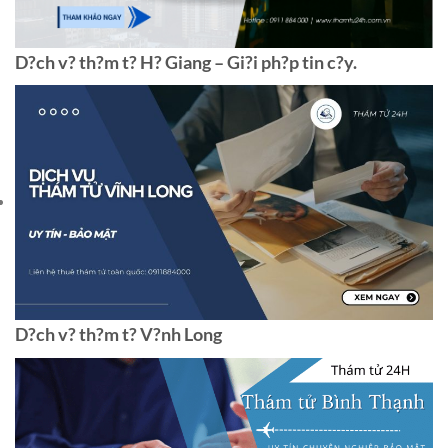
D?ch v? th?m t? H? Giang – Gi?i ph?p tin c?y.
D?ch v? th?m t? V?nh Long