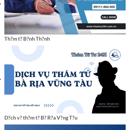
Th?m t? B?nh Th?nh
D?ch v? th?m t? B? R?a V?ng T?u