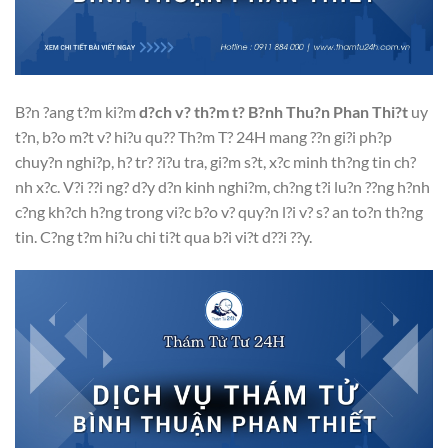
B?n ?ang t?m ki?m
d?ch v? th?m t? B?nh Thu?n Phan Thi?t
uy
t?n, b?o m?t v? hi?u qu?? Th?m T? 24H mang ??n gi?i ph?p
chuy?n nghi?p, h? tr? ?i?u tra, gi?m s?t, x?c minh th?ng tin ch?
nh x?c. V?i ??i ng? d?y d?n kinh nghi?m, ch?ng t?i lu?n ??ng h?nh
c?ng kh?ch h?ng trong vi?c b?o v? quy?n l?i v? s? an to?n th?ng
tin. C?ng t?m hi?u chi ti?t qua b?i vi?t d??i ??y.