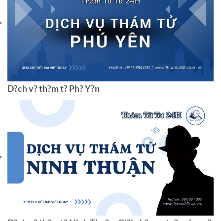
D?ch v? th?m t? Ph? Y?n