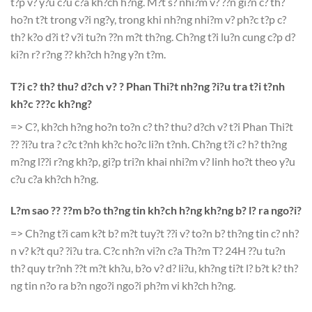
t?p v? y?u c?u c?a kh?ch h?ng. M?t s? nhi?m v? ??n gi?n c? th?
ho?n t?t trong v?i ng?y, trong khi nh?ng nhi?m v? ph?c t?p c?
th? k?o d?i t? v?i tu?n ??n m?t th?ng. Ch?ng t?i lu?n cung c?p d?
ki?n r? r?ng ?? kh?ch h?ng y?n t?m.
T?i c? th? thu? d?ch v? ? Phan Thi?t nh?ng ?i?u tra t?i t?nh
kh?c ???c kh?ng?
=> C?, kh?ch h?ng ho?n to?n c? th? thu? d?ch v? t?i Phan Thi?t
?? ?i?u tra ? c?c t?nh kh?c ho?c li?n t?nh. Ch?ng t?i c? h? th?ng
m?ng l??i r?ng kh?p, gi?p tri?n khai nhi?m v? linh ho?t theo y?u
c?u c?a kh?ch h?ng.
L?m sao ?? ??m b?o th?ng tin kh?ch h?ng kh?ng b? l? ra ngo?i?
=> Ch?ng t?i cam k?t b? m?t tuy?t ??i v? to?n b? th?ng tin c? nh?
n v? k?t qu? ?i?u tra. C?c nh?n vi?n c?a Th?m T? 24H ??u tu?n
th? quy tr?nh ??t m?t kh?u, b?o v? d? li?u, kh?ng ti?t l? b?t k? th?
ng tin n?o ra b?n ngo?i ngo?i ph?m vi kh?ch h?ng.