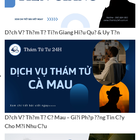
D?ch V? Th?m T? Ti?n Giang Hi?u Qu? & Uy T?n
D?ch V? Th?m T? C? Mau – Gi?i Ph?p ??ng Tin C?y
Cho M?i Nhu C?u