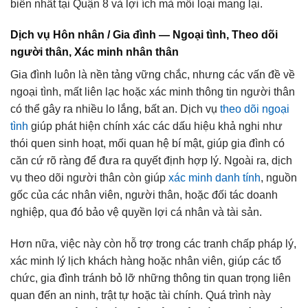
biến nhất tại Quận 8 và lợi ích mà mỗi loại mang lại.
Dịch vụ Hôn nhân / Gia đình — Ngoại tình, Theo dõi
người thân, Xác minh nhân thân
Gia đình luôn là nền tảng vững chắc, nhưng các vấn đề về
ngoại tình, mất liên lạc hoặc xác minh thông tin người thân
có thể gây ra nhiều lo lắng, bất an. Dịch vụ
theo dõi ngoại
tình
giúp phát hiện chính xác các dấu hiệu khả nghi như
thói quen sinh hoạt, mối quan hệ bí mật, giúp gia đình có
căn cứ rõ ràng để đưa ra quyết định hợp lý. Ngoài ra, dịch
vụ theo dõi người thân còn giúp
xác minh danh tính
, nguồn
gốc của các nhân viên, người thân, hoặc đối tác doanh
nghiệp, qua đó bảo vệ quyền lợi cá nhân và tài sản.
Hơn nữa, việc này còn hỗ trợ trong các tranh chấp pháp lý,
xác minh lý lịch khách hàng hoặc nhân viên, giúp các tổ
chức, gia đình tránh bỏ lỡ những thông tin quan trọng liên
quan đến an ninh, trật tự hoặc tài chính. Quá trình này