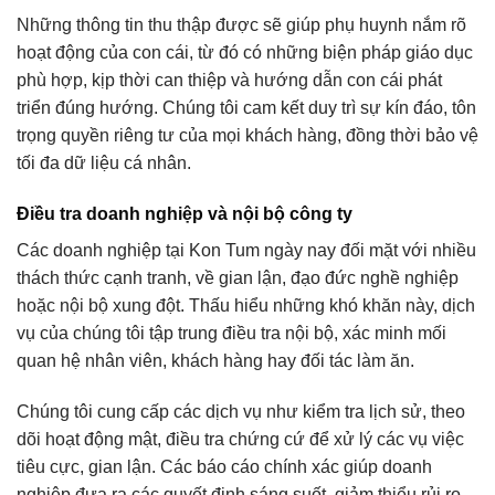
Những thông tin thu thập được sẽ giúp phụ huynh nắm rõ
hoạt động của con cái, từ đó có những biện pháp giáo dục
phù hợp, kịp thời can thiệp và hướng dẫn con cái phát
triển đúng hướng. Chúng tôi cam kết duy trì sự kín đáo, tôn
trọng quyền riêng tư của mọi khách hàng, đồng thời bảo vệ
tối đa dữ liệu cá nhân.
Điều tra doanh nghiệp và nội bộ công ty
Các doanh nghiệp tại Kon Tum ngày nay đối mặt với nhiều
thách thức cạnh tranh, về gian lận, đạo đức nghề nghiệp
hoặc nội bộ xung đột. Thấu hiểu những khó khăn này, dịch
vụ của chúng tôi tập trung điều tra nội bộ, xác minh mối
quan hệ nhân viên, khách hàng hay đối tác làm ăn.
Chúng tôi cung cấp các dịch vụ như kiểm tra lịch sử, theo
dõi hoạt động mật, điều tra chứng cứ để xử lý các vụ việc
tiêu cực, gian lận. Các báo cáo chính xác giúp doanh
nghiệp đưa ra các quyết định sáng suốt, giảm thiểu rủi ro