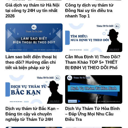
Giá dịch vụ thám tử Hà Nội
Công ty dịch vụ thám tử
tại công ty 24H uy tín nhất
Đồng Nai uy tín điều tra
2026
nhanh Top 1
Làm sao biết điện thoại bị
Cần Mua Định Vị Theo Dõi?
theo dõi? Hướng dẫn chi
Tham Khảo TOP 5+ THIẾT
tiết và biện pháp xử lý
BỊ ĐỊNH VỊ THEO DÕI Phổ
Biến HIỆN NAY
Dịch vụ thám tử Bắc Kạn –
Dịch Vụ Thám Tử Hòa Bình
Đáng tin cậy và chuyên
– Đáp Ứng Mọi Nhu Cầu
nghiệp từ Thám Tử 24H
Điều Tra