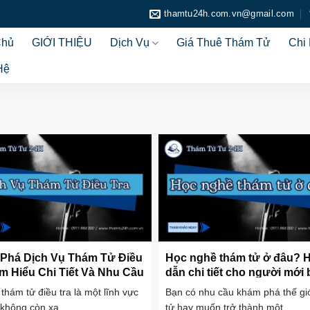
thamtu24h.com.vn@gmail.com
Chủ
GIỚI THIỆU
Dịch Vụ
Giá Thuê Thám Tử
Chi
Hệ
Phá Dịch Vụ Thám Tử Điều
Học nghề thám tử ở đâu?
ìm Hiểu Chi Tiết Và Nhu Cầu
dẫn chi tiết cho người mới 
Cao
đầu
 thám tử điều tra là một lĩnh vực
Bạn có nhu cầu khám phá thế gi
 không còn xa ...
tử hay muốn trở thành một ...