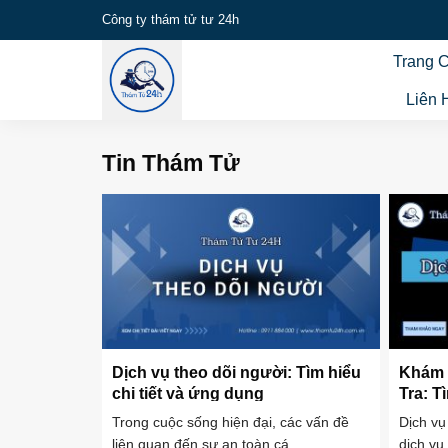
Bỏ
Công ty thám tử tư 24h
qua
Trang 
nội
dung
Liên 
Tin Thám Tử
Dịch vụ theo dõi người: Tìm hiểu
Khám 
chi tiết và ứng dụng
Tra: T
Tăng 
Trong cuộc sống hiện đại, các vấn đề
Dịch vụ
liên quan đến sự an toàn cá ...
dịch vụ