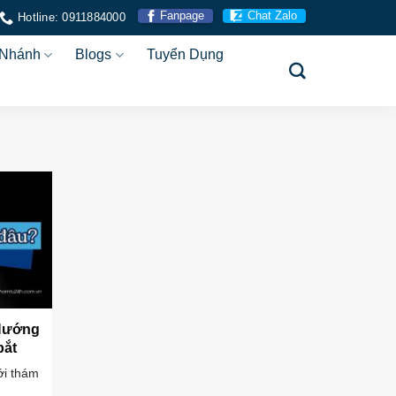
Fanpage
Chat Zalo
Hotline: 0911884000
 Nhánh
Blogs
Tuyển Dụng
 Hướng
bắt
ới thám