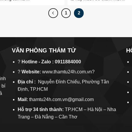
1
2
VĂN PHÒNG THÁM TỬ
H
?
Hotline - Zalo : 0911884000
?
Website:
www.thamtu24h.com.vn?
ình
Địa chỉ :
Nguyễn Đình Chiểu, Phường Tân
 bí
Định, TP.HCM
ả
Mail:
thamtu24h.com.vn@gmail.com
Hỗ trợ 34 tỉnh thành:
TP.HCM – Hà Nội – Nha
Trang – Đà Nẵng – Cần Thơ